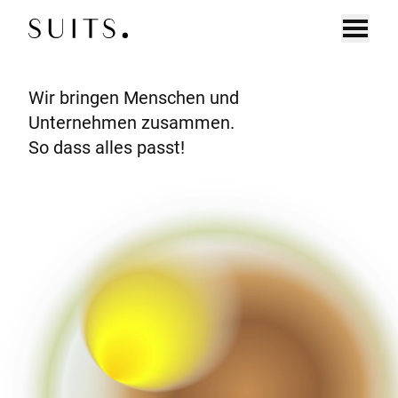
Zum Inhalt springen
Wir bringen Menschen und
DE
EN
UNTERNEHMEN
Unternehmen zusammen.
EXECUTIVE SEARCH
So dass alles passt!
CONNECT
BOARD SEARCH
DIAGNOSTICS
KANDIDAT:INNEN
CONNECT
COACHING