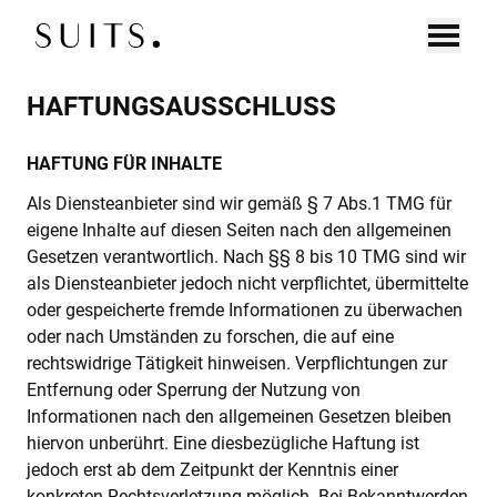
Zum Inhalt springen
HAFTUNGSAUSSCHLUSS
DE
EN
UNTERNEHMEN
HAFTUNG FÜR INHALTE
EXECUTIVE SEARCH
Als Diensteanbieter sind wir gemäß § 7 Abs.1 TMG für
CONNECT
eigene Inhalte auf diesen Seiten nach den allgemeinen
Gesetzen verantwortlich. Nach §§ 8 bis 10 TMG sind wir
BOARD SEARCH
als Diensteanbieter jedoch nicht verpflichtet, übermittelte
oder gespeicherte fremde Informationen zu überwachen
DIAGNOSTICS
oder nach Umständen zu forschen, die auf eine
rechtswidrige Tätigkeit hinweisen. Verpflichtungen zur
KANDIDAT:INNEN
Entfernung oder Sperrung der Nutzung von
Informationen nach den allgemeinen Gesetzen bleiben
CONNECT
hiervon unberührt. Eine diesbezügliche Haftung ist
jedoch erst ab dem Zeitpunkt der Kenntnis einer
COACHING
konkreten Rechtsverletzung möglich. Bei Bekanntwerden