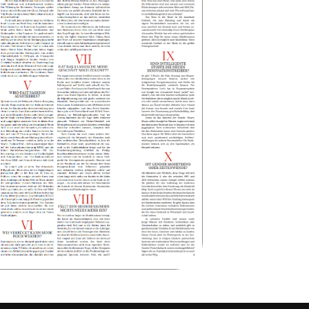
rriereperspektiven.
ausforderungen.
erben Sie sich jetzt für das MBAI®