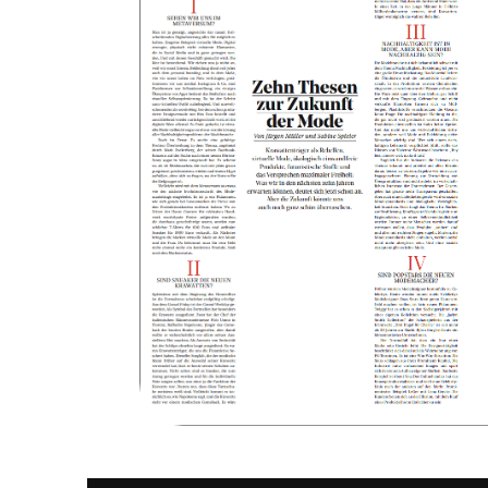
Nutzen Sie unsere professionellen Tools!
KANDIDAT:INNEN
CONNECT
Wir eröffnen Ihnen auf diskrete Weise neue Ka
COACHING
Wir begleiten Sie bei Ihren persönlichen Her
KI-TRAINING
Sie möchten fit fürs KI-Zeitalter werden? Bew
Programm!