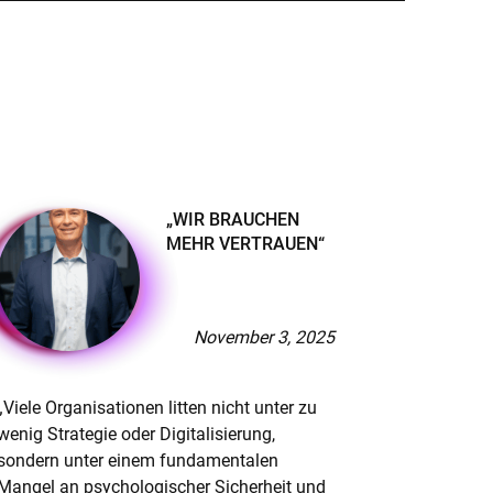
„WIR BRAUCHEN
MEHR VERTRAUEN“
November 3, 2025
„Viele Organisationen litten nicht unter zu
Dr. Nico 
wenig Strategie oder Digitalisierung,
Leadershi
sondern unter einem fundamentalen
emotional
Mangel an psychologischer Sicherheit und
mit sich 