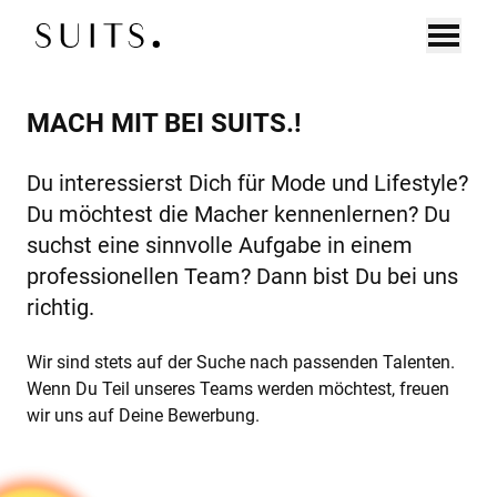
Zum Inhalt springen
MACH MIT BEI SUITS.!
DE
EN
UNTERNEHMEN
EXECUTIVE SEARCH
Du interessierst Dich für Mode und Lifestyle?
Du möchtest die Macher kennenlernen? Du
CONNECT
suchst eine sinnvolle Aufgabe in einem
BOARD SEARCH
professionellen Team? Dann bist Du bei uns
richtig.
DIAGNOSTICS
Wir sind stets auf der Suche nach passenden Talenten.
KANDIDAT:INNEN
Wenn Du Teil unseres Teams werden möchtest, freuen
wir uns auf Deine Bewerbung.
CONNECT
COACHING