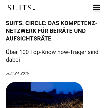
Zum Inhalt springen
SUITS. CIRCLE: DAS KOMPETENZ-
DE
EN
UNTERNEHMEN
NETZWERK FÜR BEIRÄTE UND
AUFSICHTSRÄTE
EXECUTIVE SEARCH
CONNECT
Über 100 Top-Know how-Träger sind
BOARD SEARCH
dabei
DIAGNOSTICS
Juni 24, 2019
KANDIDAT:INNEN
CONNECT
COACHING