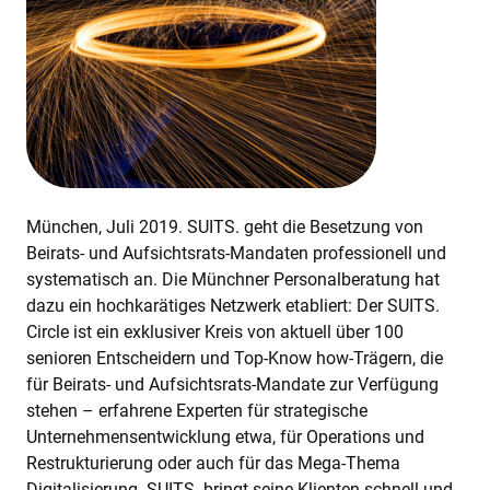
KI-TRAINING
ÜBER UNS
EXPERTISE
REFERENZEN
München, Juli 2019. SUITS. geht die Besetzung von
AKTUELLES
Beirats- und Aufsichtsrats-Mandaten professionell und
KARRIERE
systematisch an. Die Münchner Personalberatung hat
dazu ein hochkarätiges Netzwerk etabliert: Der SUITS.
Circle ist ein exklusiver Kreis von aktuell über 100
senioren Entscheidern und Top-Know how-Trägern, die
für Beirats- und Aufsichtsrats-Mandate zur Verfügung
stehen – erfahrene Experten für strategische
Unternehmensentwicklung etwa, für Operations und
Restrukturierung oder auch für das Mega-Thema
Digitalisierung. SUITS. bringt seine Klienten schnell und