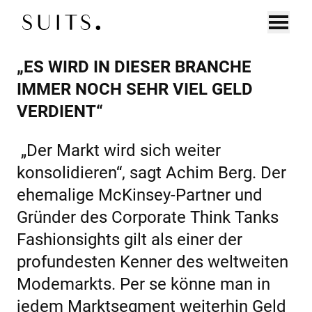
Zum Inhalt springen
„ES WIRD IN DIESER BRANCHE
DE
EN
UNTERNEHMEN
IMMER NOCH SEHR VIEL GELD
VERDIENT“
EXECUTIVE SEARCH
CONNECT
„Der Markt wird sich weiter
BOARD SEARCH
konsolidieren“, sagt Achim Berg. Der
ehemalige McKinsey-Partner und
DIAGNOSTICS
Gründer des Corporate Think Tanks
Fashionsights gilt als einer der
KANDIDAT:INNEN
profundesten Kenner des weltweiten
CONNECT
Modemarkts. Per se könne man in
jedem Marktsegment weiterhin Geld
COACHING