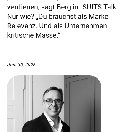
verdienen, sagt Berg im SUITS.Talk.
KI-TRAINING
Nur wie? „Du brauchst als Marke
Relevanz. Und als Unternehmen
ÜBER UNS
kritische Masse.“
EXPERTISE
REFERENZEN
AKTUELLES
Juni 30, 2026
KARRIERE