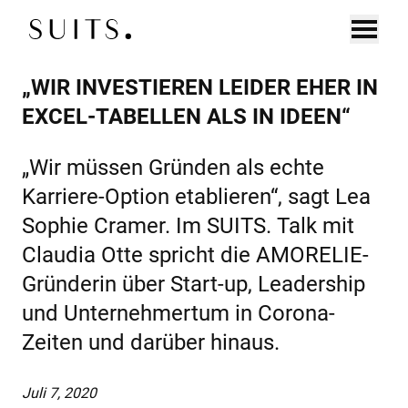
Zum Inhalt springen
„WIR INVESTIEREN LEIDER EHER IN
DE
EN
UNTERNEHMEN
EXCEL-TABELLEN ALS IN IDEEN“
EXECUTIVE SEARCH
„Wir müssen Gründen als echte
CONNECT
Karriere-Option etablieren“, sagt Lea
BOARD SEARCH
Sophie Cramer. Im SUITS. Talk mit
Claudia Otte spricht die AMORELIE-
DIAGNOSTICS
Gründerin über Start-up, Leadership
und Unternehmertum in Corona-
KANDIDAT:INNEN
Zeiten und darüber hinaus.
CONNECT
Juli 7, 2020
COACHING