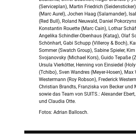
Nutzen Sie unsere professionellen Tools!
(Serviceplan), Martin Friedrich (Seidensticke
(Marc Aurel), Jochen Haag (Salamander), Isa
(Red Bull), Roland Neuwald, Daniel Pokorzyn
Konstantin Rouette (Marc Cain), Lothar Schäf
KANDIDAT:INNEN
Angelika Schindler-Obenhaus (Katag), Olaf S
Schönhart, Gabi Schupp (Villeroy & Boch), Ka
CONNECT
Sommer (Swatch Group), Sabine Spieler, Kim 
Wir eröffnen Ihnen auf diskrete Weise neue Ka
Svojanovsky (Michael Kors), Guido Tepaße (Z
Ursula Vierkötter, Henning von Einsiedel (Ho
COACHING
(Tchibo), Sven Wandres (Meyer-Hosen), Max 
Westermann (Roy Robson), Frederick Westerm
Wir begleiten Sie bei Ihren persönlichen Her
Christian Brandts, Franziska von Becker und 
sowie das Team von SUITS.: Alexander Ebert,
KI-TRAINING
und Claudia Otte.
Sie möchten fit fürs KI-Zeitalter werden? Bew
Programm!
Fotos: Adrian Ballosch.