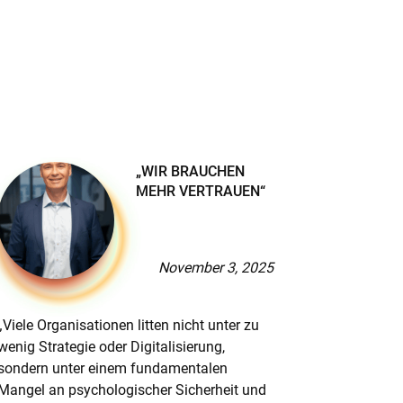
„WIR BRAUCHEN
MEHR VERTRAUEN“
November 3, 2025
„Viele Organisationen litten nicht unter zu
Dr. Nico 
wenig Strategie oder Digitalisierung,
Leadershi
sondern unter einem fundamentalen
emotional
Mangel an psychologischer Sicherheit und
mit sich 