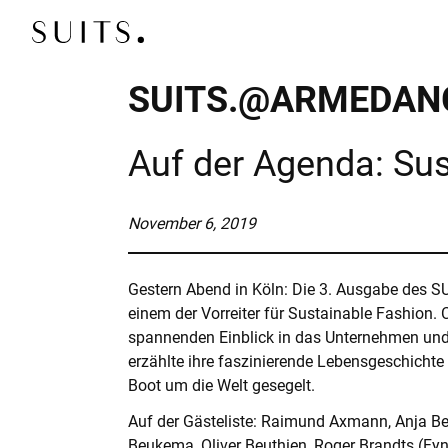
Zum Inhalt springen
SUITS.@ARMEDAN
UNTERNEHMEN
Auf der Agenda: Sus
EXECUTIVE SEARC
Wir finden die Top-Entscheider für Sie!
November 6, 2019
CONNECT
Sie suchen eine schnelle, gute Lösung für ei
Gestern Abend in Köln: Die 3. Ausgabe des S
Kandidatenpool!
einem der Vorreiter für Sustainable Fashion.
spannenden Einblick in das Unternehmen und
BOARD SEARCH
erzählte ihre faszinierende Lebensgeschichte –
Profitieren Sie von unserem hochkarätigen N
Boot um die Welt gesegelt.
Auf der Gästeliste: Raimund Axmann, Anja Be
DIAGNOSTICS
Beukema, Oliver Beuthien, Roger Brandts (Fyn