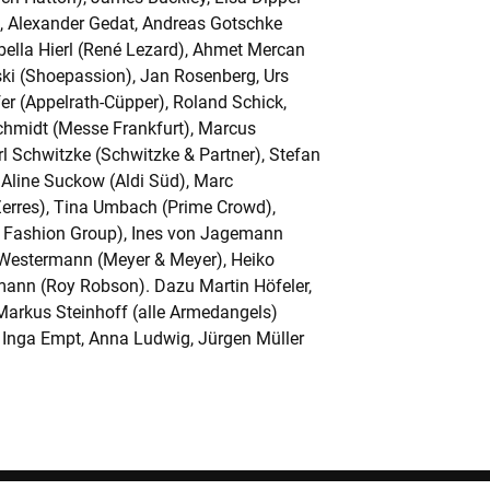
r), Alexander Gedat, Andreas Gotschke
bella Hierl (René Lezard), Ahmet Mercan
ski (Shoepassion), Jan Rosenberg, Urs
er (Appelrath-Cüpper), Roland Schick,
chmidt (Messe Frankfurt), Marcus
rl Schwitzke (Schwitzke & Partner), Stefan
Aline Suckow (Aldi Süd), Marc
rriereperspektiven.
erres), Tina Umbach (Prime Crowd),
ly Fashion Group), Ines von Jagemann
Westermann (Meyer & Meyer), Heiko
ann (Roy Robson). Dazu Martin Höfeler,
ausforderungen.
Markus Steinhoff (alle Armedangels)
 Inga Empt, Anna Ludwig, Jürgen Müller
erben Sie sich jetzt für das MBAI®