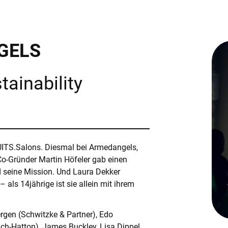
GELS
ÜBER UNS
tainability
H
EXPERTISE
REFERENZEN
AKTUELLES
ne Vakanz? Nutzen Sie unseren
KARRIERE
UITS.Salons. Diesmal bei Armedangels,
 Co-Gründer Martin Höfeler gab einen
 seine Mission. Und Laura Dekker
 als 14jährige ist sie allein mit ihrem
etzwerk!
rgen (Schwitzke & Partner), Edo
ch-Hatton), James Buckley, Lisa Dippel