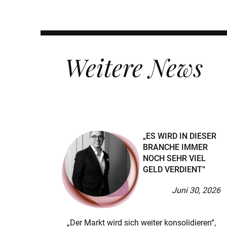
Nutzen Sie unsere professionellen Tools!
KANDIDAT:INNEN
Weitere News
CONNECT
Wir eröffnen Ihnen auf diskrete Weise neue Ka
COACHING
Wir begleiten Sie bei Ihren persönlichen Her
„ES WIRD IN DIESER
BRANCHE IMMER
KI-TRAINING
NOCH SEHR VIEL
GELD VERDIENT“
Sie möchten fit fürs KI-Zeitalter werden? Bew
Programm!
Juni 30, 2026
„Der Markt wird sich weiter konsolidieren“,